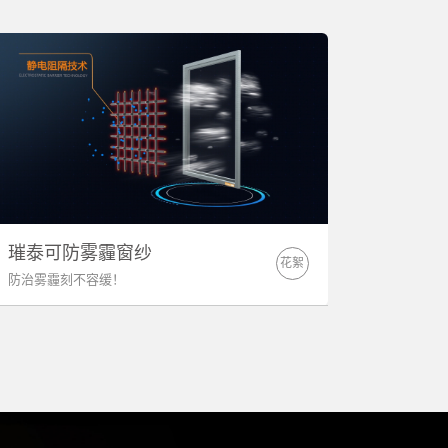
璀泰可防雾霾窗纱
花絮
防治雾霾刻不容缓！