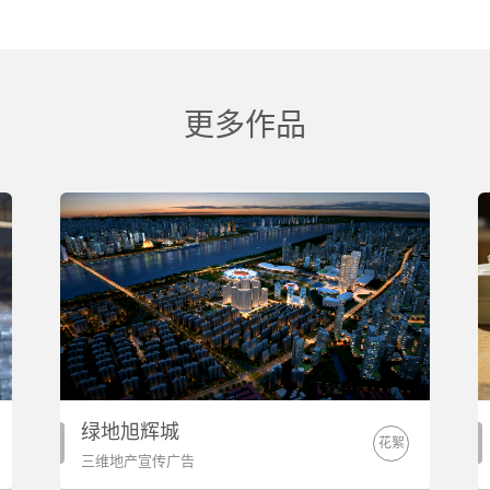
更多作品
绿地旭辉城
花絮
三维地产宣传广告