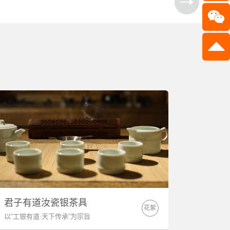
君子有道汝瓷银茶具
花絮
以“工银有道·天下传承”为宗旨