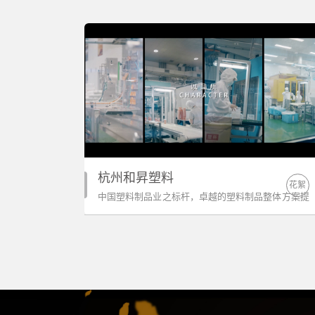
杭州和昇塑料
花絮
中国塑料制品业之标杆，卓越的塑料制品整体方案提
供者