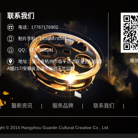
联系我们
电话：17767176902
制片手机：18368878381
QQ：1176958031
微
地址：浙江省杭州市临平区达宸星创科技园
A幢217/安徽省芜湖市融创玉兰公馆
|
最新资讯
|
服务品牌
|
联系我们
|
 Hangzhou Guanlin Cultural Creative Co., Ltd.